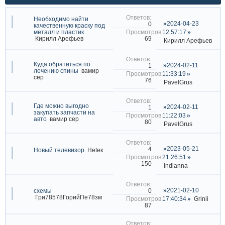
Необходимо найти
2024-04-23
0
качественную краску под
металл и пластик
12:57:17
69
Кирилл Арефьев
Кирилл Арефьев
Куда обратиться по
2024-02-11
1
лечению спины
вамир
11:33:19
сер
76
PavelGrus
Где можно выгодно
2024-02-11
1
закупать запчасти на
11:22:03
авто
вамир сер
80
PavelGrus
2023-05-21
4
Новый телевизор
Heteк
21:26:51
150
Indianna
2021-02-10
0
схемы
Гри78578ГорийПе78зм
17:40:34
Grinii
87