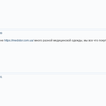
39
ине
https://medstor.com.ua/
много разной медицинской одежды, мы все что покуп
31