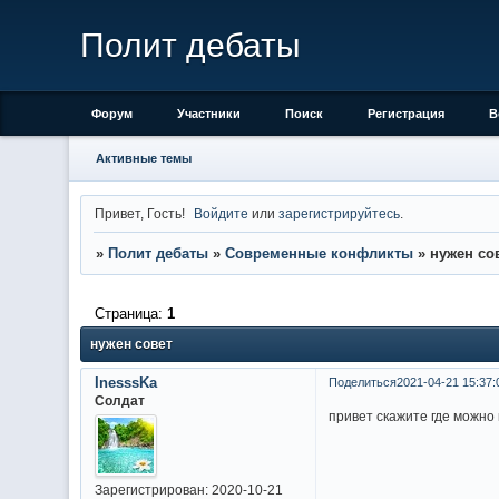
Полит дебаты
Форум
Участники
Поиск
Регистрация
В
Активные темы
Привет, Гость!
Войдите
или
зарегистрируйтесь
.
»
Полит дебаты
»
Современные конфликты
»
нужен со
Страница:
1
нужен совет
InesssKa
Поделиться
2021-04-21 15:37:
Солдат
привет скажите где можно
Зарегистрирован
: 2020-10-21