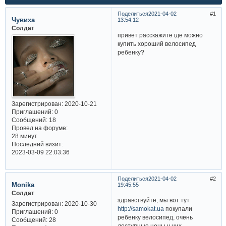
Поделиться
2021-04-02
1
Чувиха
13:54:12
Солдат
привет расскажите где можно
купить хороший велосипед
ребенку?
Зарегистрирован
: 2020-10-21
Приглашений:
0
Сообщений:
18
Провел на форуме:
28 минут
Последний визит:
2023-03-09 22:03:36
Поделиться
2021-04-02
2
Monika
19:45:55
Солдат
здравствуйте, мы вот тут
Зарегистрирован
: 2020-10-30
http://samokat.ua
покупали
Приглашений:
0
ребенку велосипед, очень
Сообщений:
28
доступные цены у них