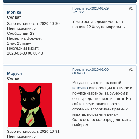
Поделиться
2023-01-29
1
Monika
22:18:29
Солдат
У кого есть недвижимость за
Зарегистрирован
: 2020-10-30
границей? Хочу на море жить
Приглашений:
0
Сообщений:
28
Провел на форуме:
1 час 25 минут
Последний визит:
2023-01-30 06:08:43
Поделиться
2023-01-30
2
Маруся
06:09:21
Солдат
Мы давно искали полезный
источник
информации в выборе и
покупке квартиры за рубежом и
очень рады что смогли найти. На
сайте представлен просто
огромный ассортимент разных
квартир по разным ценам.
Осталось только определиться с
выбором.
Зарегистрирован
: 2020-10-31
Приглашений:
0