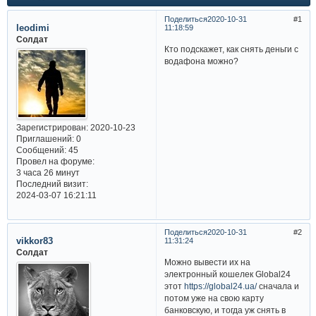
Поделиться
2020-10-31
1
leodimi
11:18:59
Солдат
Кто подскажет, как снять деньги с
водафона можно?
Зарегистрирован
: 2020-10-23
Приглашений:
0
Сообщений:
45
Провел на форуме:
3 часа 26 минут
Последний визит:
2024-03-07 16:21:11
Поделиться
2020-10-31
2
vikkor83
11:31:24
Солдат
Можно вывести их на
электронный кошелек Global24
этот
https://global24.ua/
сначала и
потом уже на свою карту
банковскую, и тогда уж снять в