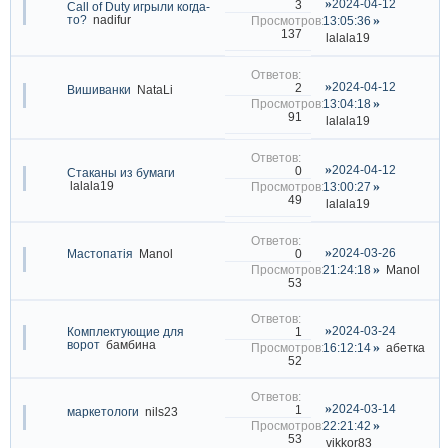
2024-04-12
3
Call of Duty игрыли когда-
то?
nadifur
13:05:36
137
lalala19
2024-04-12
2
Вишиванки
NataLi
13:04:18
91
lalala19
2024-04-12
0
Стаканы из бумаги
lalala19
13:00:27
49
lalala19
2024-03-26
0
Мастопатія
Manol
21:24:18
Manol
53
2024-03-24
1
Комплектующие для
ворот
бамбина
16:12:14
абетка
52
2024-03-14
1
маркетологи
nils23
22:21:42
53
vikkor83