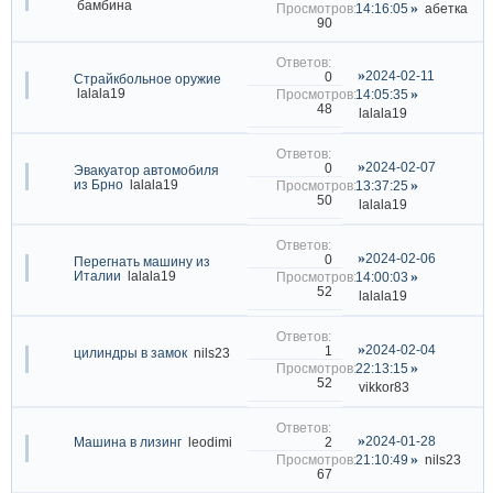
бамбина
14:16:05
абетка
90
2024-02-11
0
Страйкбольное оружие
lalala19
14:05:35
48
lalala19
2024-02-07
0
Эвакуатор автомобиля
из Брно
lalala19
13:37:25
50
lalala19
2024-02-06
0
Перегнать машину из
Италии
lalala19
14:00:03
52
lalala19
2024-02-04
1
цилиндры в замок
nils23
22:13:15
52
vikkor83
2024-01-28
2
Машина в лизинг
leodimi
21:10:49
nils23
67