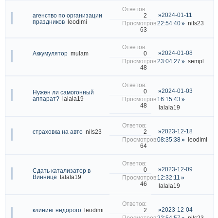
2024-01-11
2
агенство по организации
праздников
leodimi
22:54:40
nils23
63
2024-01-08
0
Аккумулятор
mulam
23:04:27
sempl
48
2024-01-03
0
Нужен ли самогонный
аппарат?
lalala19
16:15:43
48
lalala19
2023-12-18
2
страховка на авто
nils23
08:35:38
leodimi
64
2023-12-09
0
Сдать катализатор в
Виннице
lalala19
12:32:11
46
lalala19
2023-12-04
2
клининг недорого
leodimi
22:54:57
nils23