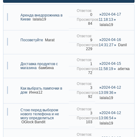
2024-04-17
0
Аренда внедорожника в
Киеве
lalala19
11:18:13
84
lalala19
2024-04-16
9
Посоветуйте
Marat
14:31:27
Danil
229
2024-04-15
1
Доставка продуктов с
магазина
бамбина
11:58:19
абетка
72
2024-04-12
3
Как выбрать лампочки в
дом
Инна12
13:09:36
92
lalala19
Стою перед выбором
2024-04-12
3
нового телефона и не
могу определиться
13:06:54
103
OGlock Bandit
lalala19